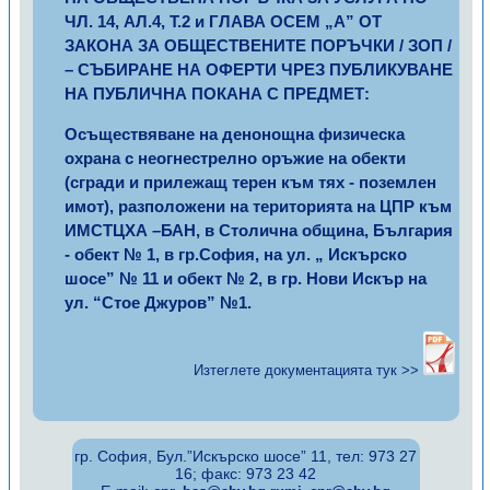
ЧЛ. 14, АЛ.4, Т.2 и ГЛАВА ОСЕМ „А” ОТ
ЗАКОНА ЗА ОБЩЕСТВЕНИТЕ ПОРЪЧКИ / ЗОП /
– СЪБИРАНЕ НА ОФЕРТИ ЧРЕЗ ПУБЛИКУВАНЕ
НА ПУБЛИЧНА ПОКАНА С ПРЕДМЕТ:
Осъществяване на денонощна физическа
охрана с неогнестрелно оръжие на обекти
(сгради и прилежащ терен към тях - поземлен
имот), разположени на територията на ЦПР към
ИМСТЦХА –БАН, в Столична община, България
- обект № 1, в гр.София, на ул. „ Искърско
шосе” № 11 и обект № 2, в гр. Нови Искър на
ул. “Стое Джуров” №1.
Изтеглете документацията тук >>
гр. София, Бул.”Искърско шосе” 11, тел: 973 27
16; факс: 973 23 42