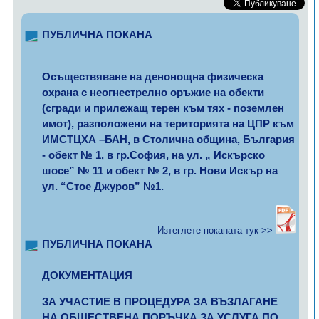
ПУБЛИЧНА ПОКАНА
Осъществяване на денонощна физическа
охрана с неогнестрелно оръжие на обекти
(сгради и прилежащ терен към тях - поземлен
имот), разположени на територията на ЦПР към
ИМСТЦХА –БАН, в Столична община, България
- обект № 1, в гр.София, на ул. „ Искърско
шосе” № 11 и обект № 2, в гр. Нови Искър на
ул. “Стое Джуров” №1.
Изтеглете поканата тук >>
ПУБЛИЧНА ПОКАНА
ДОКУМЕНТАЦИЯ
ЗА УЧАСТИЕ В ПРОЦЕДУРА ЗА ВЪЗЛАГАНЕ
НА ОБЩЕСТВЕНА ПОРЪЧКА ЗА УСЛУГА ПО