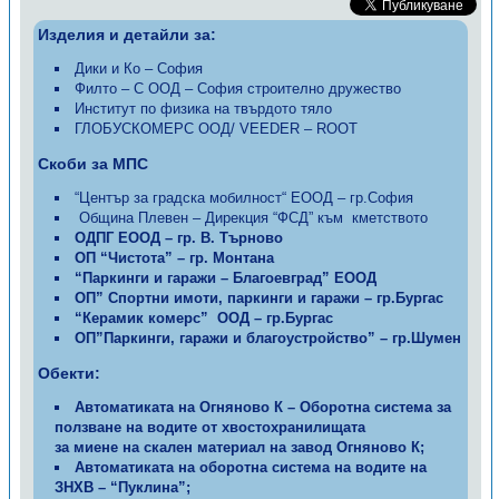
Изделия и детайли за:
Дики и Ко – София
Филто – С ООД – София строително дружество
Институт по физика на твърдото тяло
ГЛОБУСКОМЕРС ООД/ VEEDER – ROOT
Скоби за МПС
“Център за градска мобилност“ ЕООД – гр.София
Община Плевен – Дирекция “ФСД” към кметството
ОДПГ ЕООД – гр. В. Търново
ОП “Чистота” – гр. Монтана
“Паркинги и гаражи – Благоевград” ЕООД
ОП” Спортни имоти, паркинги и гаражи – гр.Бургас
“Керамик комерс” ООД – гр.Бургас
ОП”Паркинги, гаражи и благоустройство” – гр.Шумен
Обекти:
Автоматиката на Огняново К – Оборотна система за
ползване на водите от хвостохранилищата
за миене на скален материал на завод Огняново К;
Автоматиката на оборотна система на водите на
ЗНХВ – “Пуклина”;