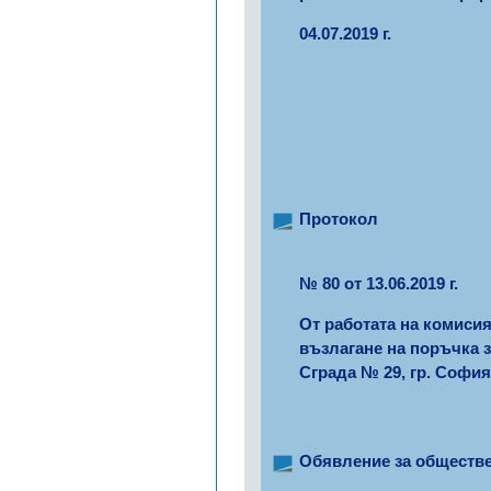
04.07.2019 г.
Протокол
№ 80 от 13.06.2019 г.
От работата на комисият
възлагане на поръчка 
Сграда № 29, гр. София
Обявление за обществ