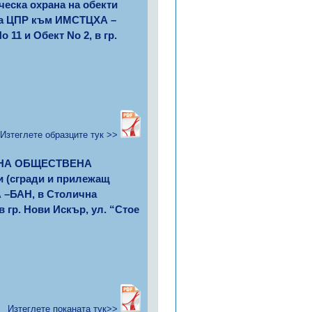
еска охрана на обекти
 на ЦПР към ИМСТЦХА –
11 и Обект No 2, в гр.
Изтеглете образците тук >>
Е НА ОБЩЕСТВЕНА
 (сгради и прилежащ
А –БАН, в Столична
 гр. Нови Искър, ул. “Стое
Изтеглете поканата тук>>