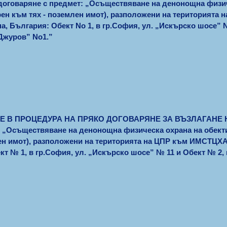
договаряне с предмет: „Осъществяване на денонощна физич
рен към тях - поземлен имот), разположени на територията
, България: Обект No 1, в гр.София, ул. „Искърско шосе” No 
 Джуров” No1.”
СТИЕ В ПРОЦЕДУРА НА ПРЯКО ДОГОВАРЯНЕ ЗА ВЪЗЛАГАН
Осъществяване на денонощна физическа охрана на обекти
лен имот), разположени на територията на ЦПР към ИМСТЦХ
т № 1, в гр.София, ул. „Искърско шосе” № 11 и Обект № 2, в