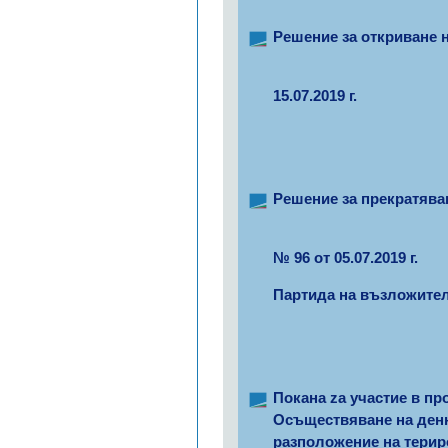
Решение за откриване 
15.07.2019 г.
Решение за прекратява
№ 96 от 05.07.2019 г.
Партида на възложител
Покана zа участие в пр
Осъществяване на денн
разположение на тери