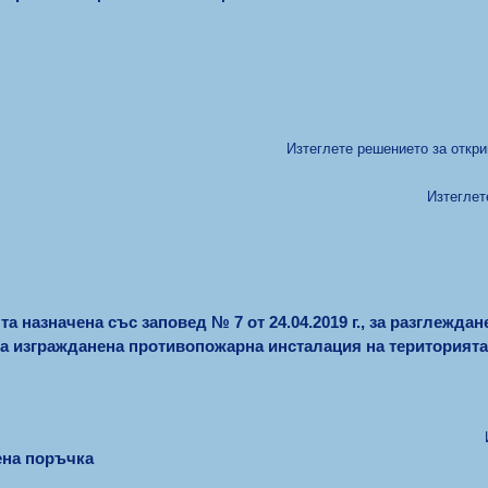
Изтеглете решението за откр
Изтеглет
а назначена със заповед № 7 от 24.04.2019 г., за разглежда
за изгражданена противопожарна инсталация на територи
ена поръчка