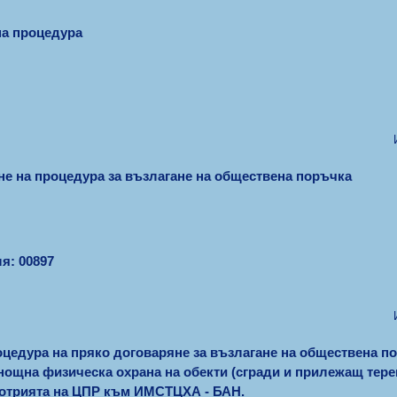
на процедура
не на процедура за възлагане на обществена поръчка
я: 00897
оцедура на пряко договаряне за възлагане на обществена п
ощна физическа охрана на обекти (сгради и прилежащ терен
ротрията на ЦПР към ИМСТЦХА - БАН.