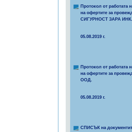
Протокол от работата н
на офертите за провеж
СИГУРНОСТ ЗАРА ИНК
05.08.2019 г.
Протокол от работата н
на офертите за провеж
ООД.
05.08.2019 г.
СПИСЪК на документите