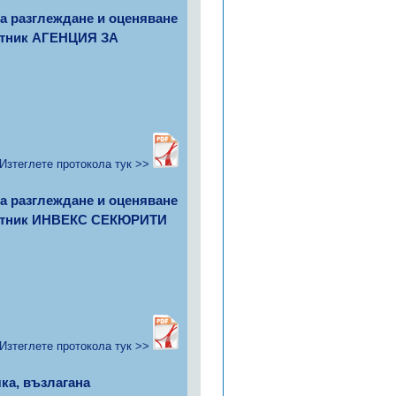
за разглеждане и оценяване
астник АГЕНЦИЯ ЗА
Изтеглете протокола тук >>
за разглеждане и оценяване
частник ИНВЕКС СЕКЮРИТИ
Изтеглете протокола тук >>
ка, възлагана