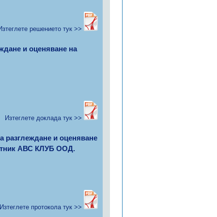
Изтеглете решението тук >>
еждане и оценяване на
Изтеглете доклада тук >>
за разглеждане и оценяване
астник АВС КЛУБ ООД.
Изтеглете протокола тук >>