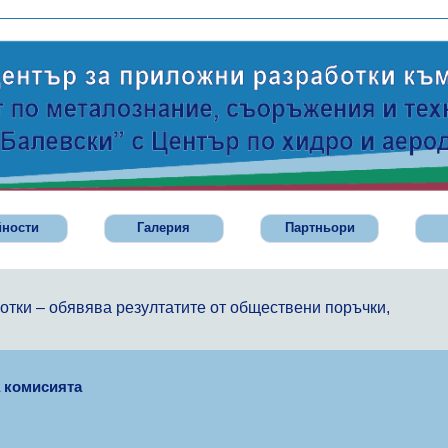
йности
Галерия
Партньори
отки – обявява резултатите от обществени поръчки,
а комисията