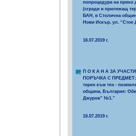
попроцедура на пряко 
(сгради и прилежащ те
БАН, в Столична община
Нови Искър, ул. “Стое
16.07.2019 г.
П О К А Н А ЗА УЧА
ПОРЪЧКА С ПРЕДМЕТ: „
терен към тях - позем
община, България: Обек
Джуров” №1.”
16.07.2019 г.