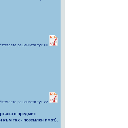
Изтеглете решението тук >>
Изтеглете решението тук >>
оръчка с предмет:
 към тях - поземлен имот),