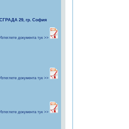
СГРАДА 29, гр. София
Изтеглете документа тук >>
Изтеглете документа тук >>
Изтеглете документа тук >>