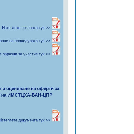
Изтеглете поканата тук >>
иване на процедурата тук >>
е образци за участие тук >>
не и оценяване на оферти за
ята на ИМСТЦХА-БАН-ЦПР
Изтеглете документа тук >>